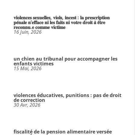
𝐯𝐢𝐨𝐥𝐞𝐧𝐜𝐞𝐬 𝐬𝐞𝐱𝐮𝐞𝐥𝐥𝐞𝐬, 𝐯𝐢𝐨𝐥𝐬, 𝐢𝐧𝐜𝐞𝐬𝐭 : 𝐥𝐚 𝐩𝐫𝐞𝐬𝐜𝐫𝐢𝐩𝐭𝐢𝐨𝐧
𝐩𝐞́𝐧𝐚𝐥𝐞 𝐧’𝐞𝐟𝐟𝐚𝐜𝐞 𝐧𝐢 𝐥𝐞𝐬 𝐟𝐚𝐢𝐭𝐬 𝐧𝐢 𝐯𝐨𝐭𝐫𝐞 𝐝𝐫𝐨𝐢𝐭 𝐚̀ 𝐞̂𝐭𝐫𝐞
𝐫𝐞𝐜𝐨𝐧𝐧𝐮.𝐞 𝐜𝐨𝐦𝐦𝐞 𝐯𝐢𝐜𝐭𝐢𝐦𝐞
16 Juin, 2026
un chien au tribunal pour accompagner les
enfants victimes
15 Mai, 2026
violences éducatives, punitions : pas de droit
de correction
30 Avr, 2026
fiscalité de la pension alimentaire versée