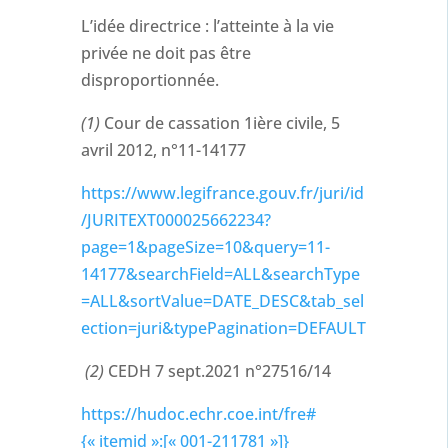
L’idée directrice : l’atteinte à la vie
privée ne doit pas être
disproportionnée.
(1)
Cour de cassation 1ière civile, 5
avril 2012, n°11-14177
https://www.legifrance.gouv.fr/juri/id
/JURITEXT000025662234?
page=1&pageSize=10&query=11-
14177&searchField=ALL&searchType
=ALL&sortValue=DATE_DESC&tab_sel
ection=juri&typePagination=DEFAULT
(2)
CEDH 7 sept.2021 n°27516/14
https://hudoc.echr.coe.int/fre#
{« itemid »:[« 001-211781 »]}