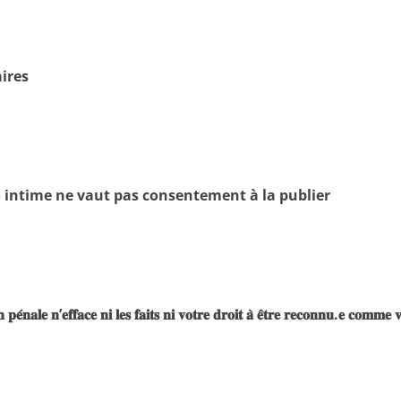
aires
 intime ne vaut pas consentement à la publier
𝐨𝐧 𝐩𝐞́𝐧𝐚𝐥𝐞 𝐧’𝐞𝐟𝐟𝐚𝐜𝐞 𝐧𝐢 𝐥𝐞𝐬 𝐟𝐚𝐢𝐭𝐬 𝐧𝐢 𝐯𝐨𝐭𝐫𝐞 𝐝𝐫𝐨𝐢𝐭 𝐚̀ 𝐞̂𝐭𝐫𝐞 𝐫𝐞𝐜𝐨𝐧𝐧𝐮.𝐞 𝐜𝐨𝐦𝐦𝐞 