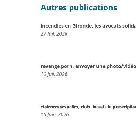
Autres publications
Incendies en Gironde, les avocats solid
27 Juil, 2026
revenge porn, envoyer une photo/vidéo
10 Juil, 2026
𝐯𝐢𝐨𝐥𝐞𝐧𝐜𝐞𝐬 𝐬𝐞𝐱𝐮𝐞𝐥𝐥𝐞𝐬, 𝐯𝐢𝐨𝐥𝐬, 𝐢𝐧𝐜𝐞𝐬𝐭 : 𝐥𝐚 𝐩𝐫𝐞𝐬𝐜𝐫𝐢𝐩𝐭
16 Juin, 2026