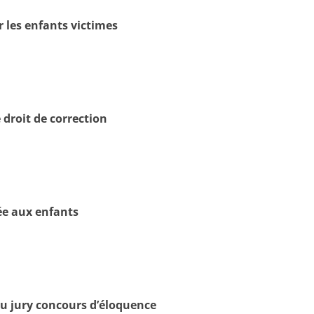
 les enfants victimes
 droit de correction
sée aux enfants
 jury concours d’éloquence