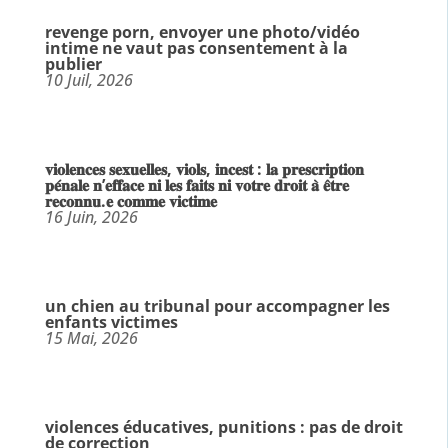
revenge porn, envoyer une photo/vidéo
intime ne vaut pas consentement à la
publier
10 Juil, 2026
𝐯𝐢𝐨𝐥𝐞𝐧𝐜𝐞𝐬 𝐬𝐞𝐱𝐮𝐞𝐥𝐥𝐞𝐬, 𝐯𝐢𝐨𝐥𝐬, 𝐢𝐧𝐜𝐞𝐬𝐭 : 𝐥𝐚 𝐩𝐫𝐞𝐬𝐜𝐫𝐢𝐩𝐭𝐢𝐨𝐧
𝐩𝐞́𝐧𝐚𝐥𝐞 𝐧’𝐞𝐟𝐟𝐚𝐜𝐞 𝐧𝐢 𝐥𝐞𝐬 𝐟𝐚𝐢𝐭𝐬 𝐧𝐢 𝐯𝐨𝐭𝐫𝐞 𝐝𝐫𝐨𝐢𝐭 𝐚̀ 𝐞̂𝐭𝐫𝐞
𝐫𝐞𝐜𝐨𝐧𝐧𝐮.𝐞 𝐜𝐨𝐦𝐦𝐞 𝐯𝐢𝐜𝐭𝐢𝐦𝐞
16 Juin, 2026
un chien au tribunal pour accompagner les
enfants victimes
15 Mai, 2026
violences éducatives, punitions : pas de droit
de correction