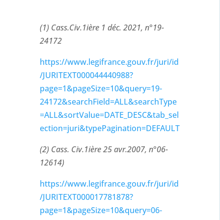
(1) Cass.Civ.1ière 1 déc. 2021, n°19-
24172
https://www.legifrance.gouv.fr/juri/id
/JURITEXT000044440988?
page=1&pageSize=10&query=19-
24172&searchField=ALL&searchType
=ALL&sortValue=DATE_DESC&tab_sel
ection=juri&typePagination=DEFAULT
(2) Cass. Civ.1ière 25 avr.2007, n°06-
12614)
https://www.legifrance.gouv.fr/juri/id
/JURITEXT000017781878?
page=1&pageSize=10&query=06-