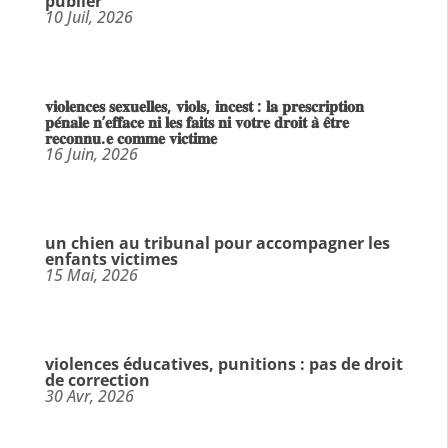
publier
10 Juil, 2026
𝐯𝐢𝐨𝐥𝐞𝐧𝐜𝐞𝐬 𝐬𝐞𝐱𝐮𝐞𝐥𝐥𝐞𝐬, 𝐯𝐢𝐨𝐥𝐬, 𝐢𝐧𝐜𝐞𝐬𝐭 : 𝐥𝐚 𝐩𝐫𝐞𝐬𝐜𝐫𝐢𝐩𝐭𝐢𝐨𝐧
𝐩𝐞́𝐧𝐚𝐥𝐞 𝐧’𝐞𝐟𝐟𝐚𝐜𝐞 𝐧𝐢 𝐥𝐞𝐬 𝐟𝐚𝐢𝐭𝐬 𝐧𝐢 𝐯𝐨𝐭𝐫𝐞 𝐝𝐫𝐨𝐢𝐭 𝐚̀ 𝐞̂𝐭𝐫𝐞
𝐫𝐞𝐜𝐨𝐧𝐧𝐮.𝐞 𝐜𝐨𝐦𝐦𝐞 𝐯𝐢𝐜𝐭𝐢𝐦𝐞
16 Juin, 2026
un chien au tribunal pour accompagner les
enfants victimes
15 Mai, 2026
violences éducatives, punitions : pas de droit
de correction
30 Avr, 2026