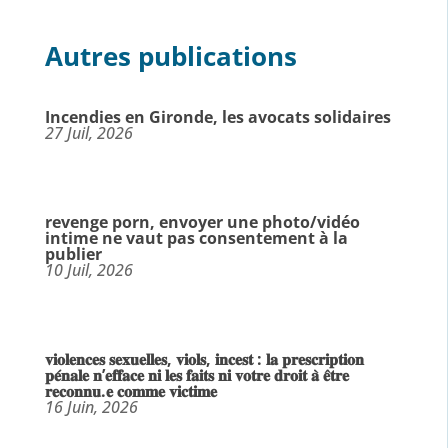
Autres publications
Incendies en Gironde, les avocats solidaires
27 Juil, 2026
revenge porn, envoyer une photo/vidéo
intime ne vaut pas consentement à la
publier
10 Juil, 2026
𝐯𝐢𝐨𝐥𝐞𝐧𝐜𝐞𝐬 𝐬𝐞𝐱𝐮𝐞𝐥𝐥𝐞𝐬, 𝐯𝐢𝐨𝐥𝐬, 𝐢𝐧𝐜𝐞𝐬𝐭 : 𝐥𝐚 𝐩𝐫𝐞𝐬𝐜𝐫𝐢𝐩𝐭𝐢𝐨𝐧
𝐩𝐞́𝐧𝐚𝐥𝐞 𝐧’𝐞𝐟𝐟𝐚𝐜𝐞 𝐧𝐢 𝐥𝐞𝐬 𝐟𝐚𝐢𝐭𝐬 𝐧𝐢 𝐯𝐨𝐭𝐫𝐞 𝐝𝐫𝐨𝐢𝐭 𝐚̀ 𝐞̂𝐭𝐫𝐞
𝐫𝐞𝐜𝐨𝐧𝐧𝐮.𝐞 𝐜𝐨𝐦𝐦𝐞 𝐯𝐢𝐜𝐭𝐢𝐦𝐞
16 Juin, 2026