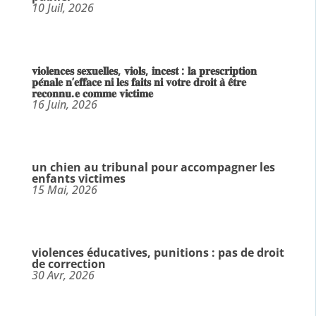
10 Juil, 2026
𝐯𝐢𝐨𝐥𝐞𝐧𝐜𝐞𝐬 𝐬𝐞𝐱𝐮𝐞𝐥𝐥𝐞𝐬, 𝐯𝐢𝐨𝐥𝐬, 𝐢𝐧𝐜𝐞𝐬𝐭 : 𝐥𝐚 𝐩𝐫𝐞𝐬𝐜𝐫𝐢𝐩𝐭𝐢𝐨𝐧
𝐩𝐞́𝐧𝐚𝐥𝐞 𝐧’𝐞𝐟𝐟𝐚𝐜𝐞 𝐧𝐢 𝐥𝐞𝐬 𝐟𝐚𝐢𝐭𝐬 𝐧𝐢 𝐯𝐨𝐭𝐫𝐞 𝐝𝐫𝐨𝐢𝐭 𝐚̀ 𝐞̂𝐭𝐫𝐞
𝐫𝐞𝐜𝐨𝐧𝐧𝐮.𝐞 𝐜𝐨𝐦𝐦𝐞 𝐯𝐢𝐜𝐭𝐢𝐦𝐞
16 Juin, 2026
un chien au tribunal pour accompagner les
enfants victimes
15 Mai, 2026
violences éducatives, punitions : pas de droit
de correction
30 Avr, 2026