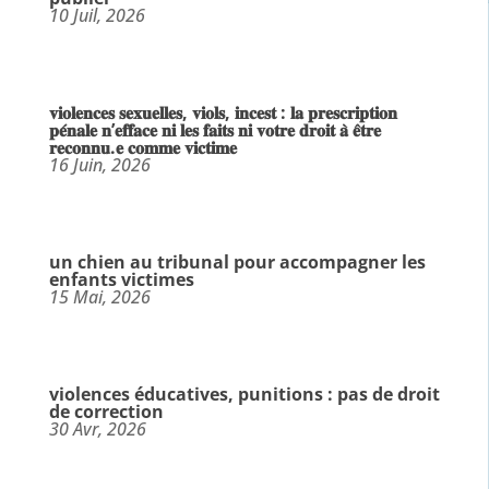
10 Juil, 2026
𝐯𝐢𝐨𝐥𝐞𝐧𝐜𝐞𝐬 𝐬𝐞𝐱𝐮𝐞𝐥𝐥𝐞𝐬, 𝐯𝐢𝐨𝐥𝐬, 𝐢𝐧𝐜𝐞𝐬𝐭 : 𝐥𝐚 𝐩𝐫𝐞𝐬𝐜𝐫𝐢𝐩𝐭𝐢𝐨𝐧
𝐩𝐞́𝐧𝐚𝐥𝐞 𝐧’𝐞𝐟𝐟𝐚𝐜𝐞 𝐧𝐢 𝐥𝐞𝐬 𝐟𝐚𝐢𝐭𝐬 𝐧𝐢 𝐯𝐨𝐭𝐫𝐞 𝐝𝐫𝐨𝐢𝐭 𝐚̀ 𝐞̂𝐭𝐫𝐞
𝐫𝐞𝐜𝐨𝐧𝐧𝐮.𝐞 𝐜𝐨𝐦𝐦𝐞 𝐯𝐢𝐜𝐭𝐢𝐦𝐞
16 Juin, 2026
un chien au tribunal pour accompagner les
enfants victimes
15 Mai, 2026
violences éducatives, punitions : pas de droit
de correction
30 Avr, 2026