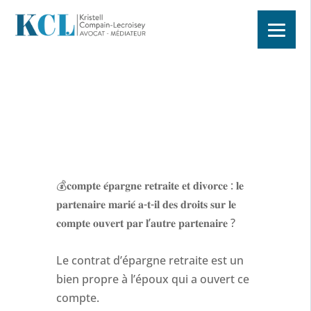
💰𝐜𝐨𝐦𝐩𝐭𝐞 𝐞́𝐩𝐚𝐫𝐠𝐧𝐞 𝐫𝐞𝐭𝐫𝐚𝐢𝐭𝐞 𝐞𝐭 𝐝𝐢𝐯𝐨𝐫𝐜𝐞 : 𝐥𝐞
𝐩𝐚𝐫𝐭𝐞𝐧𝐚𝐢𝐫𝐞 𝐦𝐚𝐫𝐢𝐞́ 𝐚-𝐭-𝐢𝐥 𝐝𝐞𝐬 𝐝𝐫𝐨𝐢𝐭𝐬 𝐬𝐮𝐫 𝐥𝐞
𝐜𝐨𝐦𝐩𝐭𝐞 𝐨𝐮𝐯𝐞𝐫𝐭 𝐩𝐚𝐫 𝐥’𝐚𝐮𝐭𝐫𝐞 𝐩𝐚𝐫𝐭𝐞𝐧𝐚𝐢𝐫𝐞 ?
Le contrat d’épargne retraite est un
bien propre à l’époux qui a ouvert ce
compte.