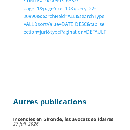
/JURITEXT000050316352?
page=1&pageSize=10&query=22-
20990&searchField=ALL&searchType
=ALL&sortValue=DATE_DESC&tab_sel
ection=juri&typePagination=DEFAULT
Autres publications
Incendies en Gironde, les avocats solidaires
27 Juil, 2026