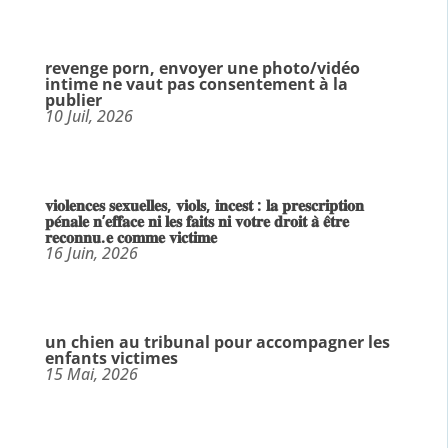
revenge porn, envoyer une photo/vidéo
intime ne vaut pas consentement à la
publier
10 Juil, 2026
𝐯𝐢𝐨𝐥𝐞𝐧𝐜𝐞𝐬 𝐬𝐞𝐱𝐮𝐞𝐥𝐥𝐞𝐬, 𝐯𝐢𝐨𝐥𝐬, 𝐢𝐧𝐜𝐞𝐬𝐭 : 𝐥𝐚 𝐩𝐫𝐞𝐬𝐜𝐫𝐢𝐩𝐭𝐢𝐨𝐧
𝐩𝐞́𝐧𝐚𝐥𝐞 𝐧’𝐞𝐟𝐟𝐚𝐜𝐞 𝐧𝐢 𝐥𝐞𝐬 𝐟𝐚𝐢𝐭𝐬 𝐧𝐢 𝐯𝐨𝐭𝐫𝐞 𝐝𝐫𝐨𝐢𝐭 𝐚̀ 𝐞̂𝐭𝐫𝐞
𝐫𝐞𝐜𝐨𝐧𝐧𝐮.𝐞 𝐜𝐨𝐦𝐦𝐞 𝐯𝐢𝐜𝐭𝐢𝐦𝐞
16 Juin, 2026
un chien au tribunal pour accompagner les
enfants victimes
15 Mai, 2026