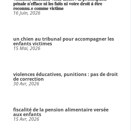
𝐩𝐞́𝐧𝐚𝐥𝐞 𝐧’𝐞𝐟𝐟𝐚𝐜𝐞 𝐧𝐢 𝐥𝐞𝐬 𝐟𝐚𝐢𝐭𝐬 𝐧𝐢 𝐯𝐨𝐭𝐫𝐞 𝐝𝐫𝐨𝐢𝐭 𝐚̀ 𝐞̂𝐭𝐫𝐞
𝐫𝐞𝐜𝐨𝐧𝐧𝐮.𝐞 𝐜𝐨𝐦𝐦𝐞 𝐯𝐢𝐜𝐭𝐢𝐦𝐞
16 Juin, 2026
un chien au tribunal pour accompagner les
enfants victimes
15 Mai, 2026
violences éducatives, punitions : pas de droit
de correction
30 Avr, 2026
fiscalité de la pension alimentaire versée
aux enfants
15 Avr, 2026