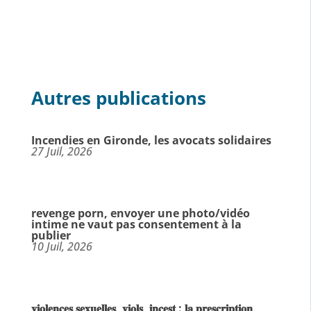
Autres publications
Incendies en Gironde, les avocats solidaires
27 Juil, 2026
revenge porn, envoyer une photo/vidéo
intime ne vaut pas consentement à la
publier
10 Juil, 2026
𝐯𝐢𝐨𝐥𝐞𝐧𝐜𝐞𝐬 𝐬𝐞𝐱𝐮𝐞𝐥𝐥𝐞𝐬, 𝐯𝐢𝐨𝐥𝐬, 𝐢𝐧𝐜𝐞𝐬𝐭 : 𝐥𝐚 𝐩𝐫𝐞𝐬𝐜𝐫𝐢𝐩𝐭𝐢𝐨𝐧